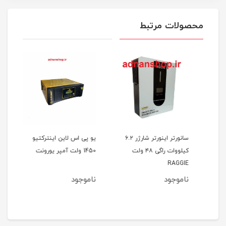
محصولات مرتبط
ی اس یورونت مدل UPS
سانورتر اینورتر شارژر ۶.۲
یو پی اس لاین اینترکتیو
کیلووات راگی ۴۸ ولت
1450 ولت آمپر یورونت
RAGGIE
ناموجود
ناموجود
3
مان