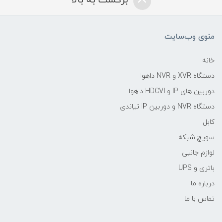
برگشت به بالا
منوی وب‌سایت
خانه
دستگاه XVR و NVR داهوا
دوربین های IP و HDCVI داهوا
دستگاه NVR و دوربین IP تیاندی
کابل
سویچ شبکه
لوازم جانبی
باتری و UPS
درباره ما
تماس با ما