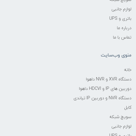
لوازم جانبی
باتری و UPS
درباره ما
تماس با ما
منوی وب‌سایت
خانه
دستگاه XVR و NVR داهوا
دوربین های IP و HDCVI داهوا
دستگاه NVR و دوربین IP تیاندی
کابل
سویچ شبکه
لوازم جانبی
باتری و UPS