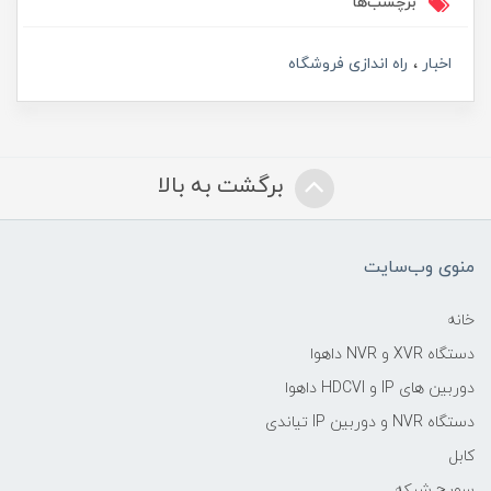
برچسب‌ها
اخبار
راه اندازی فروشگاه
برگشت به بالا
منوی وب‌سایت
خانه
دستگاه XVR و NVR داهوا
دوربین های IP و HDCVI داهوا
دستگاه NVR و دوربین IP تیاندی
کابل
سویچ شبکه