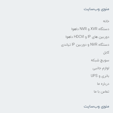
منوی وب‌سایت
خانه
دستگاه XVR و NVR داهوا
دوربین های IP و HDCVI داهوا
دستگاه NVR و دوربین IP تیاندی
کابل
سویچ شبکه
لوازم جانبی
باتری و UPS
درباره ما
تماس با ما
منوی وب‌سایت