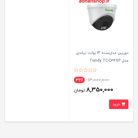
دوربین مداربسته IP بولت تیاندی
مدل Tiandy TC-C34XP
13,000,000
36٪
8,350,000
تومان
خرید