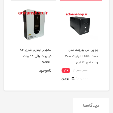
یو پی اس یورونت مدل
سانورتر اینورتر شارژر ۶.۲
یو پی ا
EURO 2000 ظرفیت 2۰۰۰
کیلووات راگی ۴۸ ولت
1450 ولت آمپر یورونت
ولت آمپر آفلاین
RAGGIE
ناموجود
ناموجو
21٪
20,000,000
15,900,000
تومان
دیدگاه‌ها