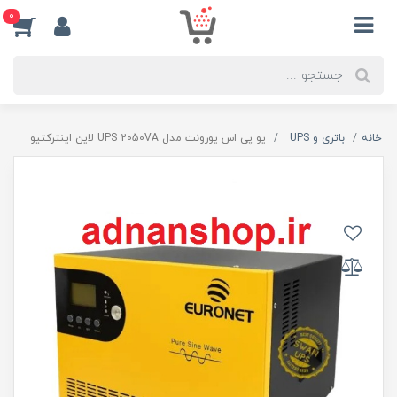
0
خانه
باتری و UPS
یو پی اس یورونت مدل UPS 2050VA لاین اینترکتیو