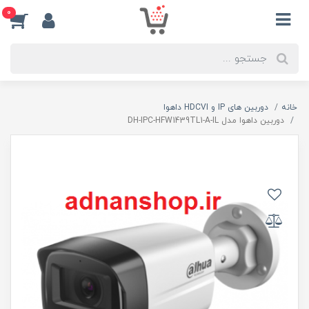
0
خانه
دوربین های IP و HDCVI داهوا
دوربین داهوا مدل DH-IPC-HFW1439TL1-A-IL