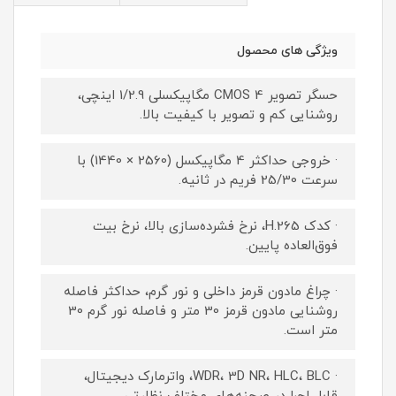
ویژگی های محصول
حسگر تصویر CMOS 4 مگاپیکسلی 1/2.9 اینچی،
روشنایی کم و تصویر با کیفیت بالا.
· خروجی حداکثر 4 مگاپیکسل (2560 × 1440) با
سرعت 25/30 فریم در ثانیه.
· کدک H.265، نرخ فشرده‌سازی بالا، نرخ بیت
فوق‌العاده پایین.
· چراغ مادون قرمز داخلی و نور گرم، حداکثر فاصله
روشنایی مادون قرمز 30 متر و فاصله نور گرم 30
متر است.
· WDR، 3D NR، HLC، BLC، واترمارک دیجیتال،