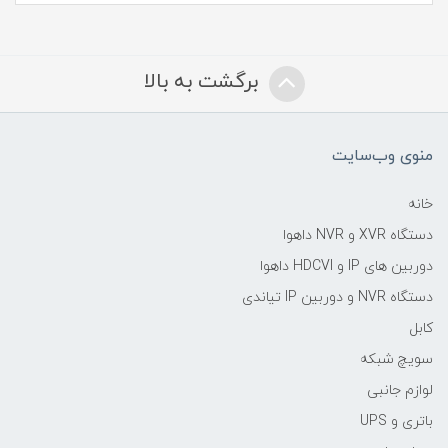
برگشت به بالا
منوی وب‌سایت
خانه
دستگاه XVR و NVR داهوا
دوربین های IP و HDCVI داهوا
دستگاه NVR و دوربین IP تیاندی
کابل
سویچ شبکه
لوازم جانبی
باتری و UPS