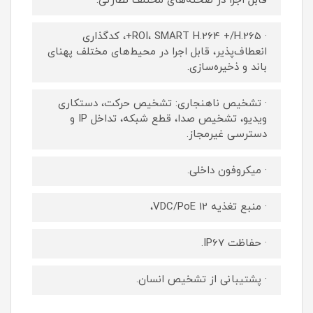
قابل اجرا در صحنه‌های مختلف نظارتی.
· ROI، SMART H.264 +/H.265+، کدگذاری
انعطاف‌پذیر، قابل اجرا در محیط‌های مختلف پهنای
باند و ذخیره‌سازی.
· تشخیص ناهنجاری: تشخیص حرکت، دستکاری
ویدیو، تشخیص صدا، قطع شبکه، تداخل IP و
دسترسی غیرمجاز.
· میکروفون داخلی.
· منبع تغذیه 12 VDC/PoE،
· حفاظت IP67.
· پشتیبانی از تشخیص انسان.