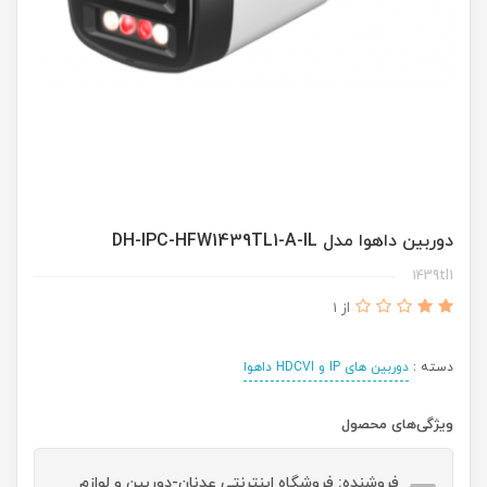
دوربین داهوا مدل DH-IPC-HFW1439TL1-A-IL
1439tl1
از 1
دسته :
دوربین های IP و HDCVI داهوا
ویژگی‌های محصول
فروشنده: فروشگاه اینترنتی عدنان-دوربین و لوازم