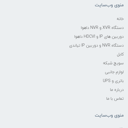
منوی وب‌سایت
خانه
دستگاه XVR و NVR داهوا
دوربین های IP و HDCVI داهوا
دستگاه NVR و دوربین IP تیاندی
کابل
سویچ شبکه
لوازم جانبی
باتری و UPS
درباره ما
تماس با ما
منوی وب‌سایت