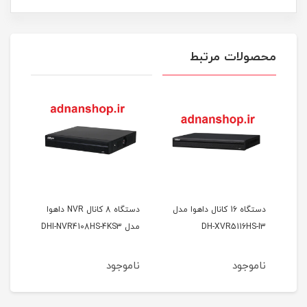
محصولات مرتبط
دستگاه 16 کانال داهوا مدل
دستگاه 8 کانال NVR داهوا
DH-XVR5116HS-I3
مدل DHI-NVR4108HS-4KS3
مدل VR5108HS-I3
ناموجود
ناموجود
نام